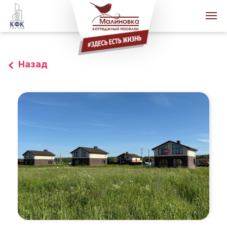
+7 (4942) 64-11-11
Назад
Каталог участков
Карта участков
Готовые дома
Построить дом
Ипотека от 2%
Новости и Акции
Схема проезда
О поселке