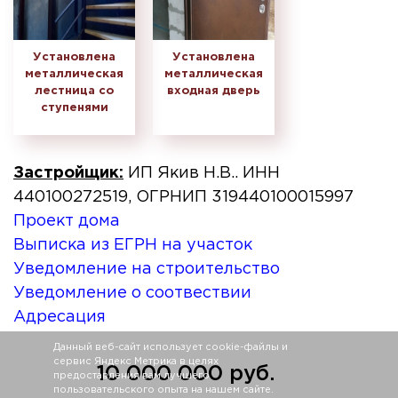
Установлена
Установлена
металлическая
металлическая
лестница со
входная дверь
ступенями
Застройщик:
ИП Якив Н.В.. ИНН
440100272519, ОГРНИП 319440100015997
Проект дома
Выписка из ЕГРН на участок
Уведомление на строительство
Уведомление о соотвествии
Адресация
Данный веб-сайт использует cookie-файлы и
сервис Яндекс Метрика в целях
10 000 000 руб.
предоставления вам лучшего
пользовательского опыта на нашем сайте.