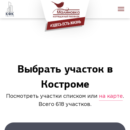
+7 (4942) 64-11-11
Каталог участков
Карта участков
Готовые дома
Выбрать участок в
Построить дом
Костроме
Ипотека от 2%
Новости и Акции
Посмотреть участки списком или
на карте
.
Схема проезда
Всего 618 участков.
О поселке